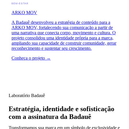
BEM-ESTAR
ARKO MOV
A Badauê desenvolveu a estratégia de conteúdo para a
ARKO MOV, fortalecendo sua comunicação a partir de
uma narrativa que conecta corpo, movimento e cultura. O
projeto consolidou uma identidade própria para a marca,
ampliando sua capacidade de construir comunidade, gerar
reconhecimento e sustentar seu crescimento.
Conheça o projeto →
Laboratório Badauê
Estratégia, identidade e sofisticação
com a assinatura da Badauê
Transformamos sua marca em um símbolo de exclusividade e