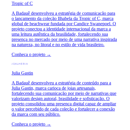
Tropic of C
A Badauê desenvolveu a estratégia de comunicação para
o lançamento da coleção Ilhabela da Tropic of C, marca
global de beachwear fundada por Candice Swanepoel. O
projeto conectou a identidade internacional da marca a
uma leitura autêntica da brasilidade, fortalecendo sua
presença no mercado por meio de uma narrativa inspirada
na natureza, no litoral e no estilo de vida brasileiro.
Conheça o projeto →
JOALHERIA
Julia Gastin
A Badauê desenvolveu a estratégia de conteúdo para a
Julia Gastin, marca carioca de joias artesanais,
fortalecendo sua comunicação por meio de narrativas que
valorizam design autoral, brasilidade e sofisticação. O
projeto consolidou uma presença digital capaz de ampliar
o valor percebido de cada coleção e fortalecer a conexão
da marca com seu público.
Conheça o projeto →